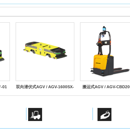
-01
双向潜伏式AGV / AGV-1600SX-
搬运式AGV / AGV-CBD20R
02
团队
叉车产品 样品齐全
提供销