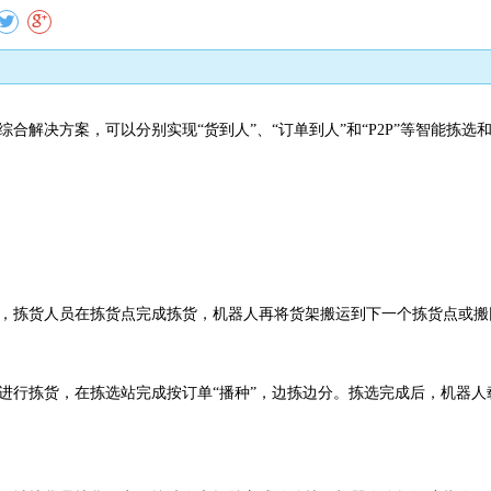
合解决方案，可以分别实现“货到人”、“订单到人”和“
P2P”等智能拣
，拣货人员在拣货点完成拣货，机器人再将货架搬运到下一个拣货点或搬
进行拣货，在拣选站完成按订单“播种”，边拣边分。拣选完成后，机器