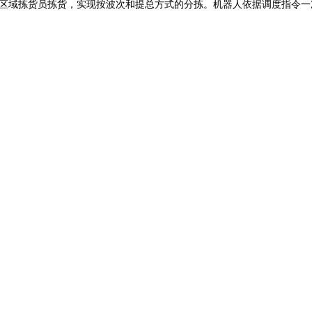
区域拣货员拣货，实现按波次和提总方式的分拣。机器人依据调度指令一