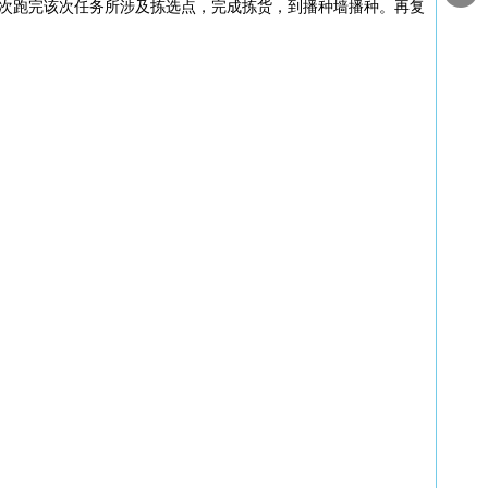
次跑完该次任务所涉及拣选点，完成拣货，到播种墙播种。再复